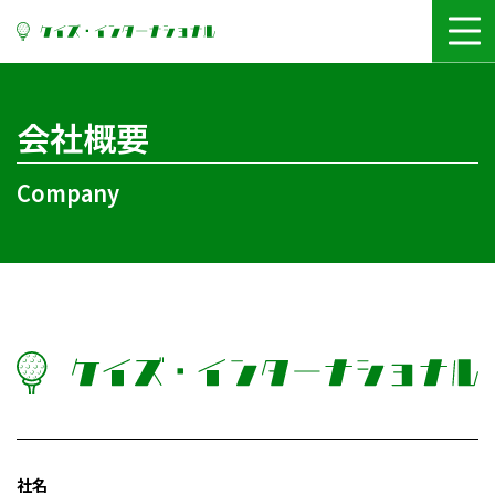
コ
ン
テ
ン
ツ
会社概要
に
ス
Company
キ
ッ
プ
社名